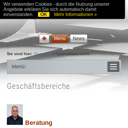
Wir verwenden Cookies - durch die Nutzung unserer
Angebote erklären Sie sich automatisch damit
einverstanden.
OK
Mehr Informationen »
Menü
News
Sie sind hier:
Startseite
>
Geschäftsbereiche
Menü:
Geschäftsbereiche
Beratung