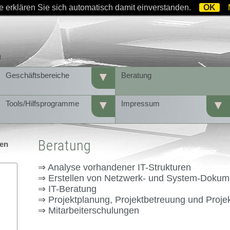
 erklären Sie sich automatisch damit einverstanden.
OK
IT mit System 06641445880 Bernhard Wagner
g
▼
Geschäftsbereiche
Beratung
▼
▼
Tools/Hilfsprogramme
Impressum
Beratung
⇒ Analyse vorhandener IT-Strukturen
⇒ Erstellen von Netzwerk- und System-Dokum
⇒ IT-Beratung
⇒ Projektplanung, Projektbetreuung und Proje
⇒ Mitarbeiterschulungen