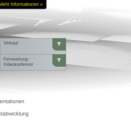
Mehr Informationen »
▼
Verkauf
▼
Fernwartung-
Videokonferenz
entationen
ktabwicklung