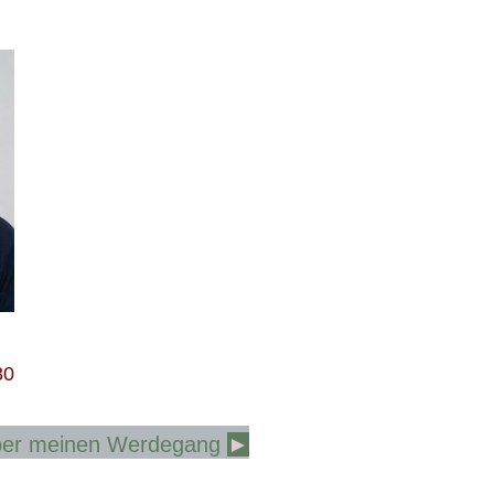
80
über meinen Werdegang
►